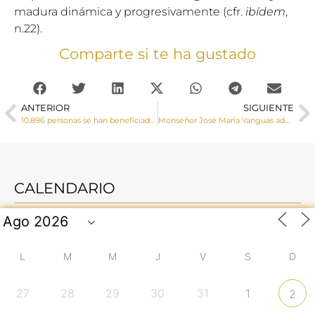
madura dinámica y progresivamente (cfr.
ibídem
,
n.22).
Comparte si te ha gustado
ANTERIOR
SIGUIENTE
10.896 personas se han beneficiado de la labor llevada a cabo por Cáritas Diocesana de Cuenca durante el 2023
Monseñor José María Yanguas administra la Confirmación a un numero grupo de adolescentes en Mota del Cuervo
CALENDARIO
L
M
M
J
V
S
D
27
28
29
30
31
1
2