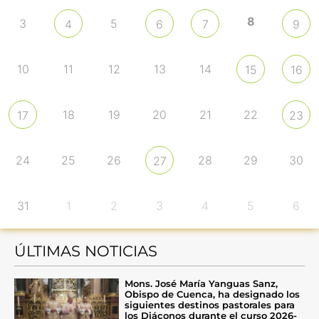
8
3
5
4
6
7
9
10
11
12
13
14
15
16
18
19
20
21
22
17
23
24
25
26
28
29
30
27
31
1
2
3
4
5
6
ÚLTIMAS NOTICIAS
Mons. José María Yanguas Sanz,
Obispo de Cuenca, ha designado los
siguientes destinos pastorales para
los Diáconos durante el curso 2026-