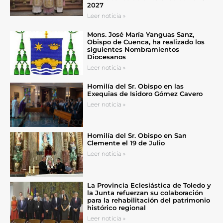
2027
Leer noticia »
Mons. José María Yanguas Sanz,
Obispo de Cuenca, ha realizado los
siguientes Nombramientos
Diocesanos
Leer noticia »
Homilía del Sr. Obispo en las
Exequias de Isidoro Gómez Cavero
Leer noticia »
Homilía del Sr. Obispo en San
Clemente el 19 de Julio
Leer noticia »
La Provincia Eclesiástica de Toledo y
la Junta refuerzan su colaboración
para la rehabilitación del patrimonio
histórico regional
Leer noticia »