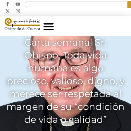
Carta semanal Sr.
Obispo: Toda vida
humana es algo
precioso, valioso, digno, y
merece ser respetada al
margen de su “condición
de vida o calidad”