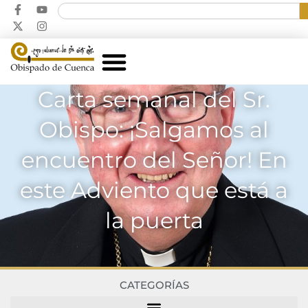
Carta semanal del Sr.
Obispo: ¡Salgamos al
encuentro del Señor! En
este Adviento que está a
la puerta
CATEGORÍAS