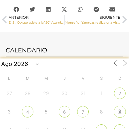
ANTERIOR
SIGUIENTE
El Sr. Obispo asiste a la 120ª Asamblea Plenaria de la Conferencia Episcopal Española
Monseñor Yanguas realiza una Visita Pastoral y administra la Confirmación en la parroquia de San José Obrero
CALENDARIO
L
M
M
J
V
S
D
27
28
29
30
31
1
2
9
3
5
8
4
6
7