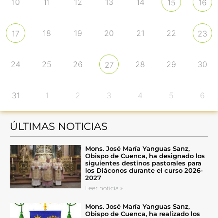
10
11
12
13
14
15
16
18
19
20
21
22
17
23
24
25
26
28
29
30
27
31
1
2
3
4
5
6
ÚLTIMAS NOTICIAS
Mons. José María Yanguas Sanz,
Obispo de Cuenca, ha designado los
siguientes destinos pastorales para
los Diáconos durante el curso 2026-
2027
Leer noticia »
Mons. José María Yanguas Sanz,
Obispo de Cuenca, ha realizado los