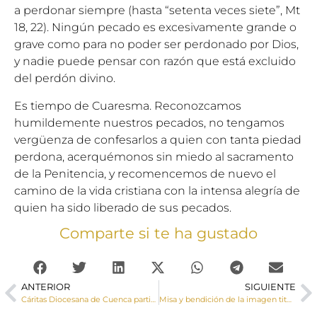
a perdonar siempre (hasta “setenta veces siete”, Mt
18, 22). Ningún pecado es excesivamente grande o
grave como para no poder ser perdonado por Dios,
y nadie puede pensar con razón que está excluido
del perdón divino.
Es tiempo de Cuaresma. Reconozcamos
humildemente nuestros pecados, no tengamos
vergüenza de confesarlos a quien con tanta piedad
perdona, acerquémonos sin miedo al sacramento
de la Penitencia, y recomencemos de nuevo el
camino de la vida cristiana con la intensa alegría de
quien ha sido liberado de sus pecados.
Comparte si te ha gustado
ANTERIOR
SIGUIENTE
Cáritas Diocesana de Cuenca participa y trabaja en la fase diocesana del Sínodo
Misa y bendición de la imagen titular de la Hermandad de Nuestro Padre Jesús del Perdón y Virgen de la Salud de Tarancón