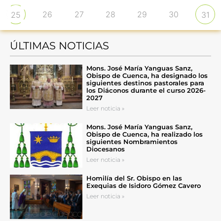
26
27
28
29
30
25
31
ÚLTIMAS NOTICIAS
Mons. José María Yanguas Sanz,
Obispo de Cuenca, ha designado los
siguientes destinos pastorales para
los Diáconos durante el curso 2026-
2027
Leer noticia »
Mons. José María Yanguas Sanz,
Obispo de Cuenca, ha realizado los
siguientes Nombramientos
Diocesanos
Leer noticia »
Homilía del Sr. Obispo en las
Exequias de Isidoro Gómez Cavero
Leer noticia »