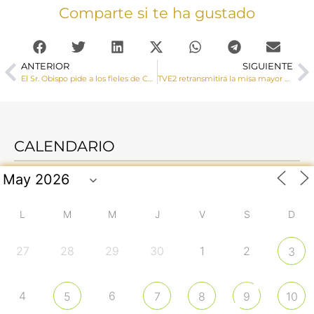
Comparte si te ha gustado
ANTERIOR
SIGUIENTE
El Sr. Obispo pide a los fieles de Cuenca que recen por la pronta recuperación del Papa Francisco tras su operación
TVE2 retransmitirá la misa mayor de Huete el domingo, 11 de Julio, a las 10:30 horas
CALENDARIO
L
M
M
J
V
S
D
27
28
29
30
1
2
3
4
6
5
7
8
9
10