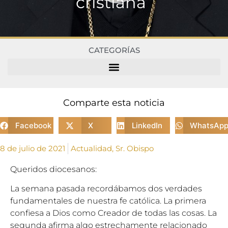
cristiana”
CATEGORÍAS
Comparte esta noticia
Facebook
X
LinkedIn
WhatsAp
8 de julio de 2021
Actualidad
,
Sr. Obispo
Queridos diocesanos:
La semana pasada recordábamos dos verdades
fundamentales de nuestra fe católica. La primera
confiesa a Dios como Creador de todas las cosas. La
segunda afirma algo estrechamente relacionado