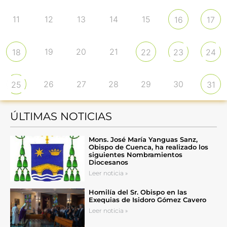
11
12
13
14
15
16
17
19
20
21
18
22
23
24
26
27
28
29
30
25
31
ÚLTIMAS NOTICIAS
Mons. José María Yanguas Sanz,
Obispo de Cuenca, ha realizado los
siguientes Nombramientos
Diocesanos
Leer noticia »
Homilía del Sr. Obispo en las
Exequias de Isidoro Gómez Cavero
Leer noticia »