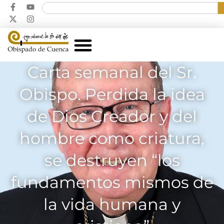
Carta semanal del Sr.
Obispo. Perdida la idea
de Dios Creador y del
hombre como criatura,
se destruyen “los
fundamentos mismos de
la vida humana y