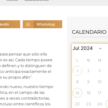
nkedIn
WhatsApp
CALENDARIO
ara pensar que sólo ella
o es así. Cada tiempo posee
L
M
M
lo definen y lo distinguen de
2
3
1
oco anticipa exactamente el
 su propio afán”.
8
9
10
undo nuevo, nuestro tiempo
ctica, en el campo de las
16
17
15
nes a veces contradictorias,
22
23
24
cluso entre científicos los