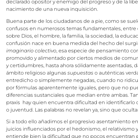
declarado opositor y enemigo del progreso y de la libert
nacimiento de una nueva inquisición.
Buena parte de los ciudadanos de a pie, como se suel
confusos en numerosos temas fundamentales, entre ello
sobre Dios, el hombre, la familia, la sociedad, la educa
confusión nace en buena medida del hecho del surg
imaginario colectivo
, esa especie de pensamiento co
promovido y alimentado por ciertos medios de comuni
y certidumbres, hasta ahora sólidamente asentadas, da
ámbito religioso algunas
supuestas
o auténticas ver
entredicho o simplemente negadas, cuando no ridiculi
por fórmulas aparentemente iguales, pero que no pu
diferencias sustanciales que median entre ambas. T
praxis hay quien encuentra dificultad en identificarlo
o juventud. Las palabras no revelan ya, sino que oculta
Si a todo ello añadimos el progresivo asentamiento en
juicios influenciados por el hedonismo, el relativismo y
entiende bien la dificultad que no pocos encuentran p