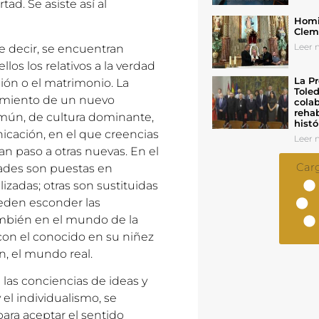
ad. Se asiste así al
Homil
Cleme
Leer n
e decir, se encuentran
s los relativos a la verdad
La Pr
ción o el matrimonio. La
Toled
imiento de un nuevo
colab
rehab
mún, de cultura dominante,
histó
cación, en el que creencias
Leer n
n paso a otras nuevas. En el
Car
dades son puestas en
zadas; otras son sustituidas
eden esconder las
ambién en el mundo de la
 con el conocido en su niñez
n, el mundo real.
 las conciencias de ideas y
 el individualismo, se
ara aceptar el sentido