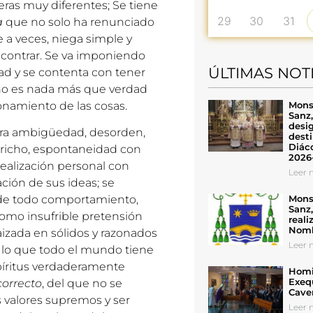
eras muy diferentes; Se tiene
29
30
31
a
que no solo ha renunciado
 a veces, niega simple y
ncontrar. Se va imponiendo
ÚLTIMAS NOT
ad y se contenta con tener
o es nada más que verdad
Mons
onamiento de las cosas.
Sanz
desig
obra ambigüedad, desorden,
desti
Diáco
pricho, espontaneidad con
2026
ealización personal con
Leer n
ción de sus ideas; se
Mons
n de todo comportamiento,
Sanz
como insufrible pretensión
reali
Nomb
aizada en sólidos y razonados
Leer n
e lo que todo el mundo tiene
espíritus verdaderamente
Homil
Exeq
orrecto
, del que no se
Cave
 valores supremos y ser
Leer n