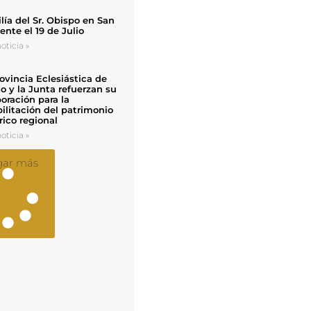
ía del Sr. Obispo en San
nte el 19 de Julio
oticia »
ovincia Eclesiástica de
o y la Junta refuerzan su
oración para la
ilitación del patrimonio
rico regional
oticia »
gar más