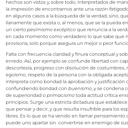
hechos son vistos y, sobre todo, interpretados de man
la impresión de encontrarnos ante una
razón fatigad
en algunos casos a la búsqueda de la verdad, sino, que
llanamente que exista o, al menos, que se la pueda e
un cierto
pesimismo excéptico
que renuncia a la verd
en cada momento como verdadero lo que sabe que n
provisoria, solo porque asegura un mejor o peor funci
Falta con frecuencia claridad y finura conceptual y s
enredo. Así, por ejemplo se confunde libertad con ca
descortesía, progreso con disolución de costumbres, r
egoísmo, respeto de la persona con la obligada acepta
interpreta como bondad la aprobación y justificació
confundiendo bondad con
buenismo
, y se condena 
de superioridad o
primacismo
toda actitud crítica enr
principios. Surge una estricta dictadura que establec
que pensar y decir, y que resulta insufrible para los 
libres. Es lo que se ha venido en llamar
pensamiento c
puede uno apartar sin convertirse en enemigo de sus