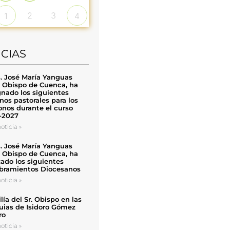
2
3
1
4
ICIAS
. José María Yanguas
, Obispo de Cuenca, ha
nado los siguientes
nos pastorales para los
nos durante el curso
-2027
oticia »
. José María Yanguas
, Obispo de Cuenca, ha
zado los siguientes
ramientos Diocesanos
oticia »
ía del Sr. Obispo en las
uias de Isidoro Gómez
ro
oticia »