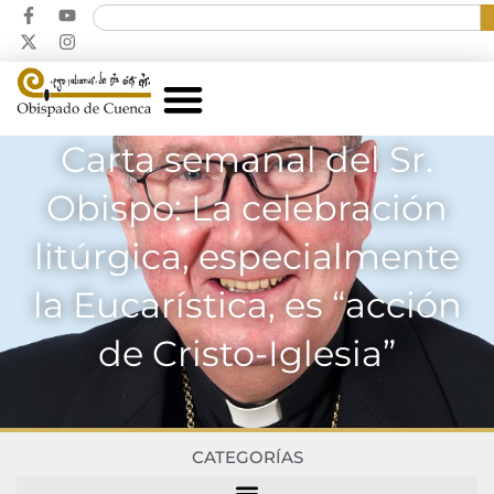
Carta semanal del Sr.
Obispo: La celebración
litúrgica, especialmente
la Eucarística, es “acción
de Cristo-Iglesia”
CATEGORÍAS