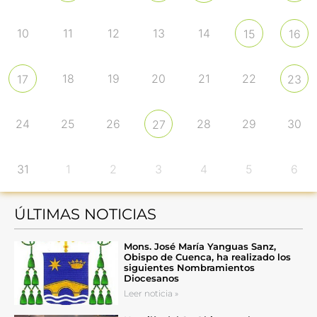
10
11
12
13
14
15
16
18
19
20
21
22
17
23
24
25
26
28
29
30
27
31
1
2
3
4
5
6
ÚLTIMAS NOTICIAS
Mons. José María Yanguas Sanz,
Obispo de Cuenca, ha realizado los
siguientes Nombramientos
Diocesanos
Leer noticia »