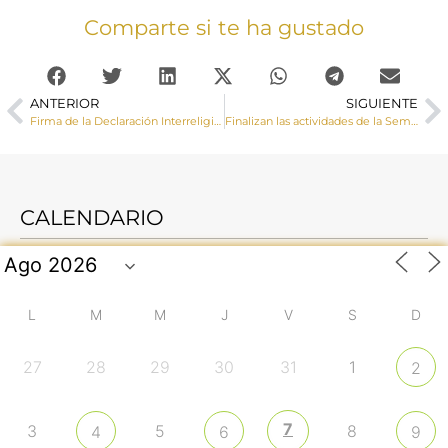
Comparte si te ha gustado
ANTERIOR
SIGUIENTE
Firma de la Declaración Interreligiosa sobre la dignidad de la vida humana
Finalizan las actividades de la Semana del Matrimonio
CALENDARIO
L
M
M
J
V
S
D
27
28
29
30
31
1
2
7
3
5
8
4
6
9