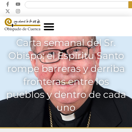
Carta semanal del Sr.
Obispo: el Espíritu Santo
rompe barreras y derriba
fronteras entre los
pueblos y dentro de cada
uno