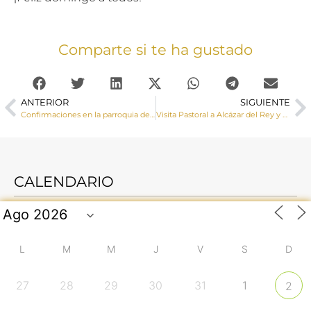
Comparte si te ha gustado
ANTERIOR
SIGUIENTE
Confirmaciones en la parroquia de Mota del Cuervo
Visita Pastoral a Alcázar del Rey y Huelves
CALENDARIO
L
M
M
J
V
S
D
27
28
29
30
31
1
2