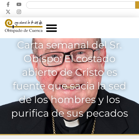
Carta semanal del Sr.
Obispo: El costado
abierto de Cristo es
fuente que sacia la sed
de los hombres y los
purifica de sus pecados