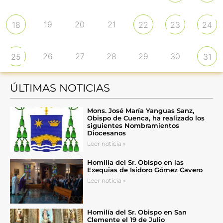
19
20
21
18
22
23
24
26
27
28
29
30
25
31
ÚLTIMAS NOTICIAS
Mons. José María Yanguas Sanz,
Obispo de Cuenca, ha realizado los
siguientes Nombramientos
Diocesanos
Leer noticia »
Homilía del Sr. Obispo en las
Exequias de Isidoro Gómez Cavero
Leer noticia »
Homilía del Sr. Obispo en San
Clemente el 19 de Julio