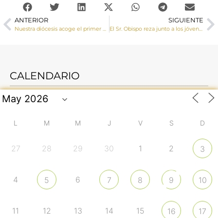
ANTERIOR
SIGUIENTE
Nuestra diócesis acoge el primer Retiro de Novios de Proyecto Amor Conyugal en Cuenca
El Sr. Obispo reza junto a los jóvenes de Cuenca el Vía Crucis por el interior de la Catedral
CALENDARIO
L
M
M
J
V
S
D
27
28
29
30
1
2
3
4
6
5
7
8
9
10
11
12
13
14
15
16
17