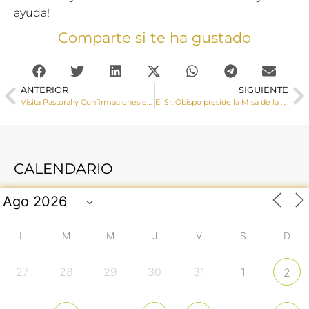
ayuda!
Comparte si te ha gustado
ANTERIOR
SIGUIENTE
Visita Pastoral y Confirmaciones en la localidad de Salvacañate
El Sr. Obispo preside la Misa de la Ssma. Trinidad con las MM. Trinitarias de San Clemente
CALENDARIO
L
M
M
J
V
S
D
27
28
29
30
31
1
2