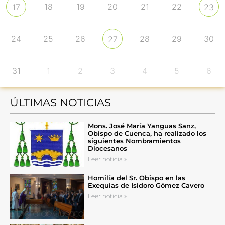
18
19
20
21
22
17
23
24
25
26
28
29
30
27
31
1
2
3
4
5
6
ÚLTIMAS NOTICIAS
Mons. José María Yanguas Sanz,
Obispo de Cuenca, ha realizado los
siguientes Nombramientos
Diocesanos
Leer noticia »
Homilía del Sr. Obispo en las
Exequias de Isidoro Gómez Cavero
Leer noticia »