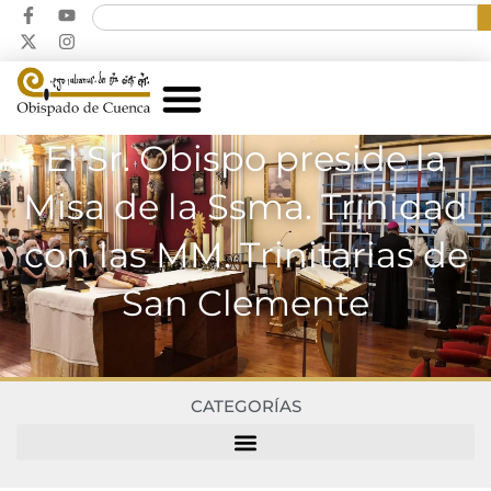
El Sr. Obispo preside la
Misa de la Ssma. Trinidad
con las MM. Trinitarias de
San Clemente
CATEGORÍAS