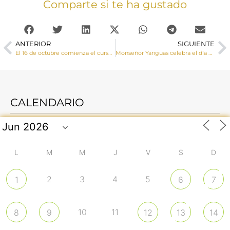
Comparte si te ha gustado
ANTERIOR
SIGUIENTE
El 16 de octubre comienza el curso online de formación de catequesis y agente de evangelización
Monseñor Yanguas celebra el día de la Virgen del Pilar junto a la Comandancia de la Guardia Civil de Cuenca
CALENDARIO
L
M
M
J
V
S
D
2
3
4
5
1
6
7
10
11
8
9
12
13
14