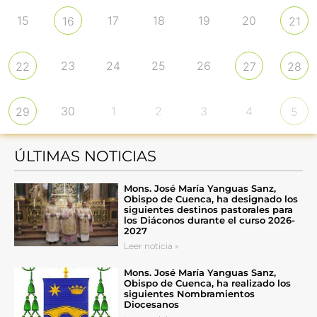
15
17
18
19
20
16
21
23
24
25
26
22
27
28
30
1
2
3
4
29
5
ÚLTIMAS NOTICIAS
Mons. José María Yanguas Sanz,
Obispo de Cuenca, ha designado los
siguientes destinos pastorales para
los Diáconos durante el curso 2026-
2027
Leer noticia »
Mons. José María Yanguas Sanz,
Obispo de Cuenca, ha realizado los
siguientes Nombramientos
Diocesanos