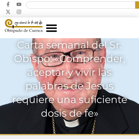
Carta semanal del Sr.
Obispo: «Comprender,
aceptar y vivir las
palabras de Jesús
requiere una suficiente
dosis de fe»