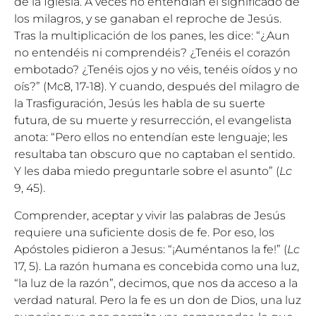
de la Iglesia. A veces no entendían el significado de
los milagros, y se ganaban el reproche de Jesús.
Tras la multiplicación de los panes, les dice: “¿Aun
no entendéis ni comprendéis? ¿Tenéis el corazón
embotado? ¿Tenéis ojos y no véis, tenéis oídos y no
oís?” (Mc8, 17-18). Y cuando, después del milagro de
la Trasfiguración, Jesús les habla de su suerte
futura, de su muerte y resurrección, el evangelista
anota: “Pero ellos no entendían este lenguaje; les
resultaba tan obscuro que no captaban el sentido.
Y les daba miedo preguntarle sobre el asunto” (
Lc
9, 45).
Comprender, aceptar y vivir las palabras de Jesús
requiere una suficiente dosis de fe. Por eso, los
Apóstoles pidieron a Jesus: “¡Auméntanos la fe!” (
Lc
17, 5). La razón humana es concebida como una luz,
“la luz de la razón”, decimos, que nos da acceso a la
verdad natural. Pero la fe es un don de Dios, una luz