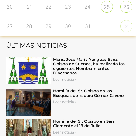
20
21
22
23
24
25
26
27
28
29
30
31
1
2
ÚLTIMAS NOTICIAS
Mons. José María Yanguas Sanz,
Obispo de Cuenca, ha realizado los
siguientes Nombramientos
Diocesanos
Leer noticia »
Homilía del Sr. Obispo en las
Exequias de Isidoro Gómez Cavero
Leer noticia »
Homilía del Sr. Obispo en San
Clemente el 19 de Julio
Leer noticia »