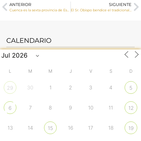
ANTERIOR
SIGUIENTE
Cuenca es la sexta provincia de España donde más se ha incrementado el número de declaraciones de la Renta a favor de la Iglesia
El Sr. Obispo bendice el tradicional Belén de la Plaza de la Hispanidad de Cuenca capital
CALENDARIO
L
M
M
J
V
S
D
30
1
2
3
4
29
5
7
8
9
10
11
6
12
13
14
16
17
18
15
19