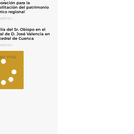
oración para la
ilitación del patrimonio
rico regional
oticia »
ía del Sr. Obispo en el
al de D. José Valencia en
tedral de Cuenca
oticia »
gar más