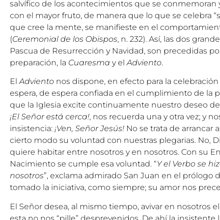
salvífico de los acontecimientos que se conmemoran y
con el mayor fruto, de manera que lo que se celebra “s
que cree la mente, se manifieste en el comportamient
(
Ceremonial de los Obispos
, n. 232). Así, las dos grand
Pascua de Resurrección y Navidad, son precedidas po
preparación, la
Cuaresma
y el
Adviento
.
El
Adviento
nos dispone, en efecto para la celebración
espera, de espera confiada en el cumplimiento de la 
que la Iglesia excite continuamente nuestro deseo de 
¡El Señor está cerca!
, nos recuerda una y otra vez; y no
insistencia:
¡Ven, Señor Jesús!
No se trata de arrancar a
cierto modo su voluntad con nuestras plegarias. No, D
quiere habitar entre nosotros y en nosotros. Con su E
Nacimiento se cumple esa voluntad. “
Y el Verbo se hi
nosotros
”, exclama admirado San Juan en el prólogo d
tomado la iniciativa, como siempre; su amor nos prec
El Señor desea, al mismo tiempo, avivar en nosotros e
esta no nos “pille” desprevenidos. De ahí la insistente l