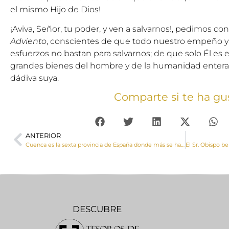
el mismo Hijo de Dios!
¡Aviva, Señor, tu poder, y ven a salvarnos!, pedimos c
Adviento
, conscientes de que todo nuestro empeño y
esfuerzos no bastan para salvarnos; de que solo Él es e
grandes bienes del hombre y de la humanidad entera son
dádiva suya.
Comparte si te ha gu
ANTERIOR
Cuenca es la sexta provincia de España donde más se ha incrementado el número de declaraciones de la Renta a favor de la Iglesia
DESCUBRE