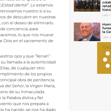
colab
“
¡Estad alerta!
”. Lo estamos
rehab
histó
renovamos nuestro sí a su
Leer n
mos de descubrir en nuestras
 con el deseo de eliminarlo.
Homil
funer
de conciencia, para
la Ca
 hacemos, lo que nos mueve
Leer n
 de Dios en el sacramento de
Car
estros ojos y que “llenan”
 su llamada a la autenticidad
Elías, de cualquier otro
cumplimiento de los propios
principal obra de penitencia.
va del Señor, la Virgen Maria,
terio de su Inmaculada
a Palabra divina y fiel
viento
que nos prepara a
nos ha nacido, se nos ha dado