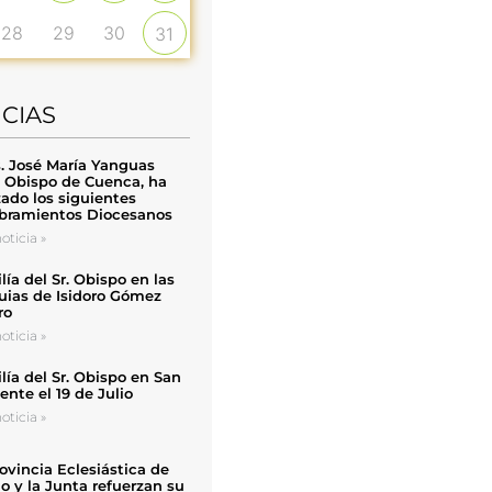
28
29
30
31
ICIAS
. José María Yanguas
, Obispo de Cuenca, ha
zado los siguientes
ramientos Diocesanos
oticia »
ía del Sr. Obispo en las
uias de Isidoro Gómez
ro
oticia »
ía del Sr. Obispo en San
nte el 19 de Julio
oticia »
ovincia Eclesiástica de
o y la Junta refuerzan su