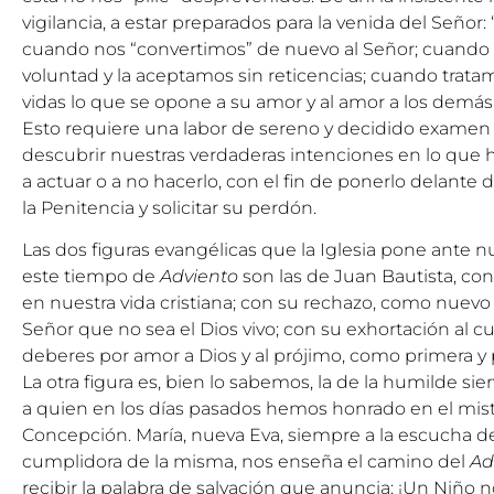
vigilancia, a estar preparados para la venida del Señor: 
cuando nos “convertimos” de nuevo al Señor; cuando 
voluntad y la aceptamos sin reticencias; cuando trata
vidas lo que se opone a su amor y al amor a los demás,
Esto requiere una labor de sereno y decidido examen 
descubrir nuestras verdaderas intenciones en lo que
a actuar o a no hacerlo, con el fin de ponerlo delante
la Penitencia y solicitar su perdón.
Las dos figuras evangélicas que la Iglesia pone ante nu
este tiempo de
Adviento
son las de Juan Bautista, con
en nuestra vida cristiana; con su rechazo, como nuevo 
Señor que no sea el Dios vivo; con su exhortación al 
deberes por amor a Dios y al prójimo, como primera y 
La otra figura es, bien lo sabemos, la de la humilde sier
a quien en los días pasados hemos honrado en el mis
Concepción. María, nueva Eva, siempre a la escucha de l
cumplidora de la misma, nos enseña el camino del
Ad
recibir la palabra de salvación que anuncia: ¡Un Niño 