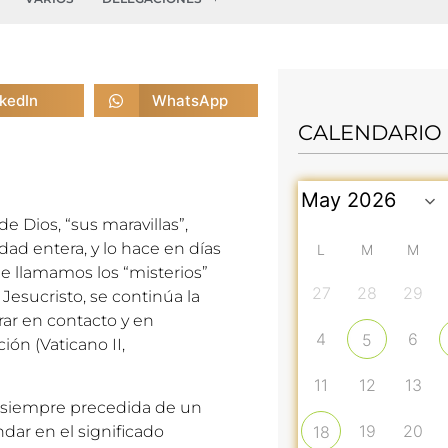
nkedIn
WhatsApp
CALENDARIO
e Dios, “sus maravillas”,
ad entera, y lo hace en días
L
M
M
ue llamamos los “misterios”
27
28
29
 Jesucristo, se continúa la
ar en contacto y en
4
6
5
ión (Vaticano II,
11
12
13
va siempre precedida de un
19
20
dar en el significado
18