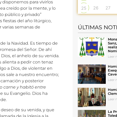
 disponernos para vivirlos
26
27
25
ea creído por la mente, y lo
o público y privado”
es fiestas del año litúrgico,
ÚLTIMAS NOT
r varias semanas de
Mons
 de la Navidad. Es tiempo de
Sanz
reali
promesa del Señor. De ahí
Nomb
Dios, el anhelo de su venida.
Leer n
s alienta a pedir con tenaz
Homil
lgo a Dios, de violentar en
Exeq
Cave
ios sale a nuestro encuentro;
Leer n
ncarnación y posterior
zo carne y habitó entre
Homil
e su Evangelio. Dios ha
Cleme
Leer n
ede.
l deseo de su venida, y que
La Pr
Toled
lamada de la Iglesia a la