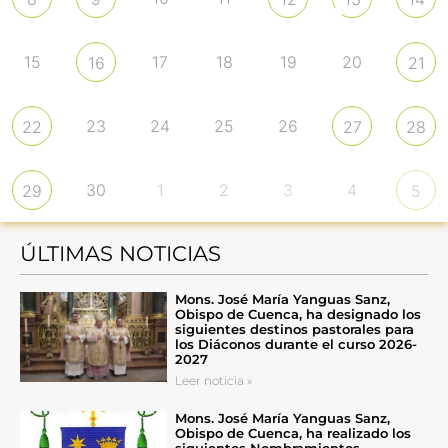
15
17
18
19
20
16
21
23
24
25
26
22
27
28
30
1
2
3
4
29
5
ÚLTIMAS NOTICIAS
Mons. José María Yanguas Sanz,
Obispo de Cuenca, ha designado los
siguientes destinos pastorales para
los Diáconos durante el curso 2026-
2027
Leer noticia »
Mons. José María Yanguas Sanz,
Obispo de Cuenca, ha realizado los