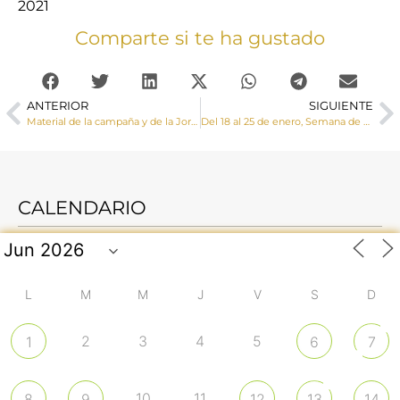
2021
Comparte si te ha gustado
ANTERIOR
SIGUIENTE
Material de la campaña y de la Jornada de la Infancia Misionera 2021 ‘Con Jesús a Nazaret, ¡somos familia!’
Del 18 al 25 de enero, Semana de Oración por la Unidad de los Cristianos
CALENDARIO
L
M
M
J
V
S
D
2
3
4
5
1
6
7
10
11
8
9
12
13
14