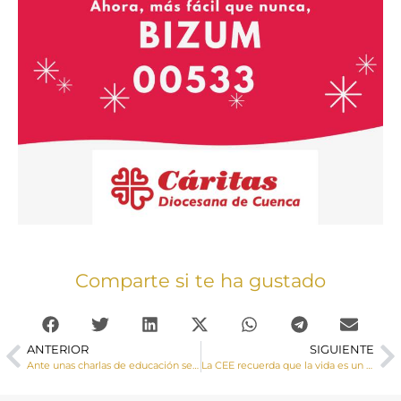
Comparte si te ha gustado
ANTERIOR
SIGUIENTE
Ante unas charlas de educación sexual «sin referencia al amor» impartidas en un instituto de Cuenca un grupo de padres recuerda que la formación moral de niños, adolescentes y jóvenes no es tarea del Estado
La CEE recuerda que la vida es un don y la eutanasia un fracaso y convoca una Jornada de ayuno y oración el 16 de diciembre