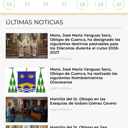
25
26
27
24
28
29
30
ÚLTIMAS NOTICIAS
Mons. José María Yanguas Sanz,
Obispo de Cuenca, ha designado los
siguientes destinos pastorales para
los Diáconos durante el curso 2026-
2027
Leer noticia »
Mons. José María Yanguas Sanz,
Obispo de Cuenca, ha realizado los
siguientes Nombramientos
Diocesanos
Leer noticia »
Homilía del Sr. Obispo en las
Exequias de Isidoro Gómez Cavero
Leer noticia »
Homilía del Sr. Obispo en San