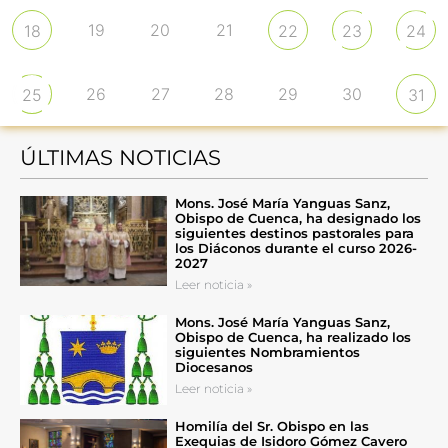
19
20
21
18
22
23
24
26
27
28
29
30
25
31
ÚLTIMAS NOTICIAS
Mons. José María Yanguas Sanz,
Obispo de Cuenca, ha designado los
siguientes destinos pastorales para
los Diáconos durante el curso 2026-
2027
Leer noticia »
Mons. José María Yanguas Sanz,
Obispo de Cuenca, ha realizado los
siguientes Nombramientos
Diocesanos
Leer noticia »
Homilía del Sr. Obispo en las
Exequias de Isidoro Gómez Cavero