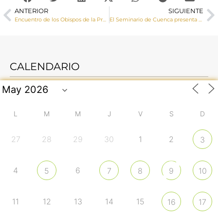
ANTERIOR
SIGUIENTE
Encuentro de los Obispos de la Provincia Eclesiástica en la Casa de Ejercicios
El Seminario de Cuenca presenta el CD ‘Cien veces más’ con 13 canciones con un mensaje vocacional y misionero
CALENDARIO
L
M
M
J
V
S
D
27
28
29
30
1
2
3
4
6
5
7
8
9
10
11
12
13
14
15
16
17