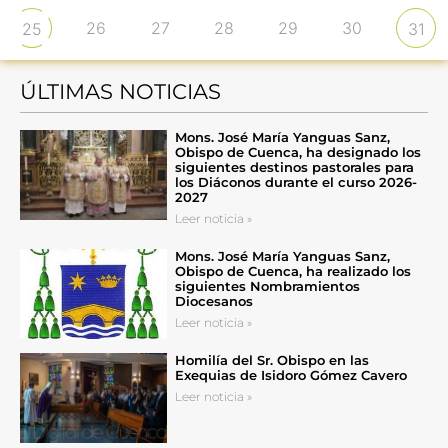
26
27
28
29
30
25
31
ÚLTIMAS NOTICIAS
Mons. José María Yanguas Sanz,
Obispo de Cuenca, ha designado los
siguientes destinos pastorales para
los Diáconos durante el curso 2026-
2027
Leer noticia »
Mons. José María Yanguas Sanz,
Obispo de Cuenca, ha realizado los
siguientes Nombramientos
Diocesanos
Leer noticia »
Homilía del Sr. Obispo en las
Exequias de Isidoro Gómez Cavero
Leer noticia »