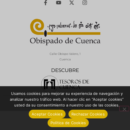
Calle Obispo Valero, 1
Cuenca
DESCUBRE
Usamos cookies para mejorar su experiencia de navegación y
© 2026 Diócesis de Cuenca - Todos los derechos reservados
analizar nuestro tráfico web. Al hacer clic en “Aceptar cookies”
usted da su consentimiento a nuestro uso de las cookies.
Política de Privacidad / Aviso Legal
Política de Cookies
Aceptar Cookies
Rechazar Cookies
Política de Cookies