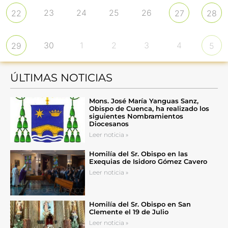
23
24
25
26
22
27
28
30
1
2
3
4
29
5
ÚLTIMAS NOTICIAS
Mons. José María Yanguas Sanz,
Obispo de Cuenca, ha realizado los
siguientes Nombramientos
Diocesanos
Leer noticia »
Homilía del Sr. Obispo en las
Exequias de Isidoro Gómez Cavero
Leer noticia »
Homilía del Sr. Obispo en San
Clemente el 19 de Julio
Leer noticia »