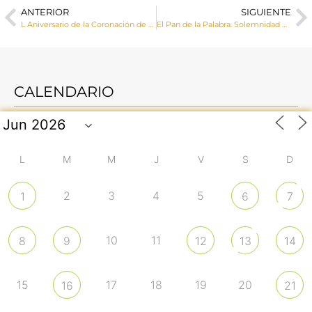
ANTERIOR
SIGUIENTE
L Aniversario de la Coronación de Nuestra Señora de Rus de San Clemente. Crónica y homilía del obispo de Cuenca.
El Pan de la Palabra. Solemnidad de Pentecostés
CALENDARIO
L
M
M
J
V
S
D
2
3
4
5
1
6
7
10
11
8
9
12
13
14
15
17
18
19
20
16
21