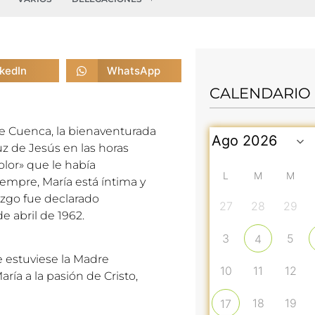
nkedIn
WhatsApp
CALENDARIO
 de Cuenca, la bienaventurada
uz de Jesús en las horas
olor» que le había
L
M
M
empre, María está íntima y
azgo fue declarado
27
28
29
e abril de 1962.
3
5
4
ue estuviese la Madre
10
11
12
ría a la pasión de Cristo,
18
19
17