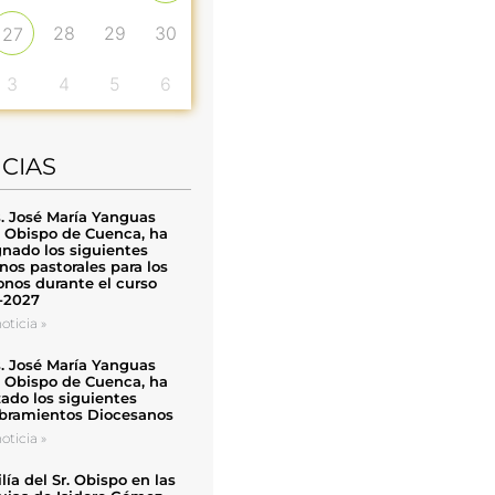
28
29
30
27
3
4
5
6
ICIAS
. José María Yanguas
, Obispo de Cuenca, ha
nado los siguientes
nos pastorales para los
nos durante el curso
-2027
oticia »
. José María Yanguas
, Obispo de Cuenca, ha
zado los siguientes
ramientos Diocesanos
oticia »
ía del Sr. Obispo en las