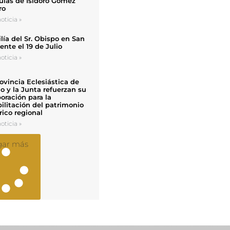
uias de Isidoro Gómez
ro
oticia »
ía del Sr. Obispo en San
nte el 19 de Julio
oticia »
ovincia Eclesiástica de
o y la Junta refuerzan su
oración para la
ilitación del patrimonio
rico regional
oticia »
gar más