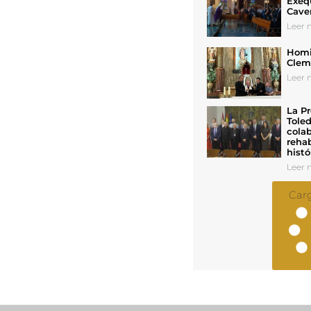
Exeq
Cave
Leer n
Homil
Cleme
Leer n
La Pr
Toled
colab
rehab
histó
Leer n
Car