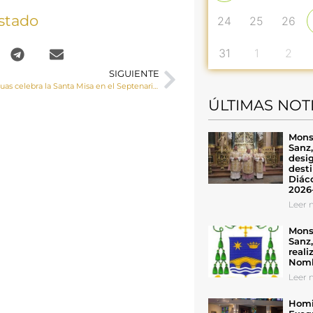
stado
24
25
26
31
1
2
SIGUIENTE
Monseñor Yanguas celebra la Santa Misa en el Septenario de la Virgen de Tejeda en Moya
ÚLTIMAS NOT
Mons
Sanz
desig
desti
Diáco
2026
Leer n
Mons
Sanz
reali
Nomb
Leer n
Homil