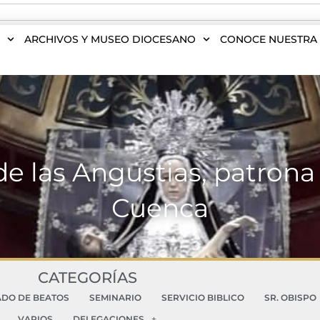
S
ARCHIVOS Y MUSEO DIOCESANO
CONOCE NUESTRA 
e las Angustias, patrona 
Cuenca
CATEGORÍAS
ADO DE BEATOS
SEMINARIO
SERVICIO BIBLICO
SR. OBISPO
VARIOS
DELEGACIONES