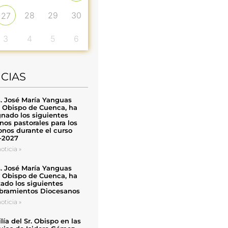
28
29
30
27
3
4
5
6
ICIAS
. José María Yanguas
, Obispo de Cuenca, ha
nado los siguientes
nos pastorales para los
nos durante el curso
-2027
oticia »
. José María Yanguas
, Obispo de Cuenca, ha
zado los siguientes
ramientos Diocesanos
oticia »
ía del Sr. Obispo en las