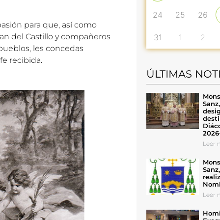
24
25
26
asión para que, así como
uan del Castillo y compañeros
31
1
2
 pueblos, les concedas
fe recibida.
ÚLTIMAS NOT
Mons
Sanz
desig
desti
Diáco
2026
Leer n
Mons
Sanz
reali
Nomb
Leer n
Homil