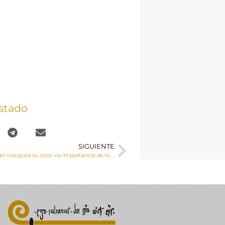
stado
SIGUIENTE
El COF San Julián inaugura su ciclo «la importancia de los vínculos» con una charla sobre la relación paterno-filial