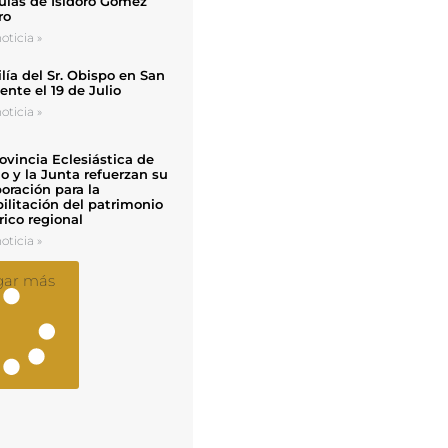
uias de Isidoro Gómez
ro
oticia »
ía del Sr. Obispo en San
nte el 19 de Julio
oticia »
ovincia Eclesiástica de
o y la Junta refuerzan su
oración para la
ilitación del patrimonio
rico regional
oticia »
gar más