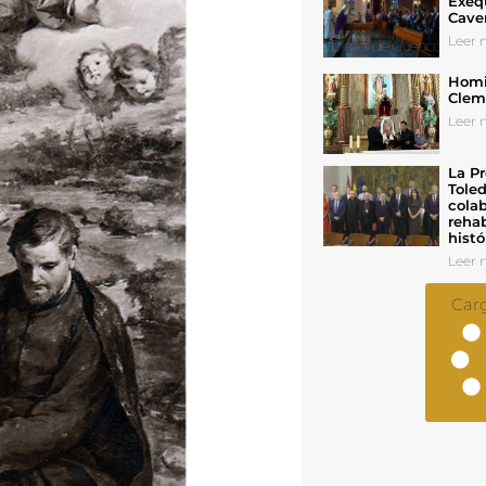
Exeq
Cave
Leer n
Homil
Cleme
Leer n
La Pr
Toled
colab
rehab
histó
Leer n
Car