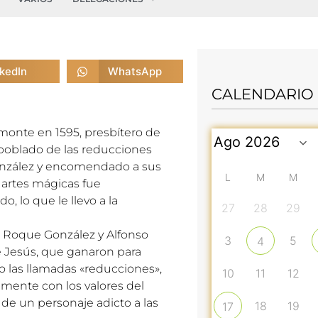
nkedIn
WhatsApp
CALENDARIO
monte en 1595, presbítero de
 poblado de las reducciones
onzález y encomendado a sus
L
M
M
 artes mágicas fue
, lo que le llevo a la
27
28
29
, Roque González y Alfonso
3
5
4
e Jesús, que ganaron para
 las llamadas «reducciones»,
10
11
12
emente con los valores del
o de un personaje adicto a las
18
19
17