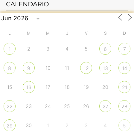
CALENDARIO
L
M
M
J
V
S
D
2
3
4
5
1
6
7
10
11
8
9
12
13
14
15
17
18
19
20
16
21
23
24
25
26
22
27
28
30
1
2
3
4
29
5