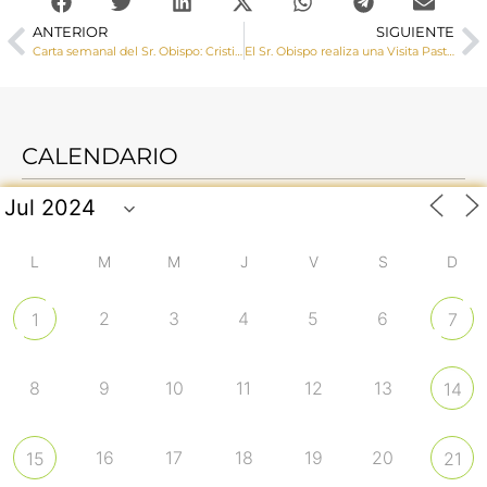
ANTERIOR
SIGUIENTE
Carta semanal del Sr. Obispo: Cristianos de todas las tierras de España y de Hispanoamérica celebramos una fiesta común, Nuestra Señora del Pilar
El Sr. Obispo realiza una Visita Pastoral y administra la Confirmación en la parroquia de Santa Ana (Cuenca)
CALENDARIO
L
M
M
J
V
S
D
2
3
4
5
6
1
7
8
9
10
11
12
13
14
16
17
18
19
20
15
21