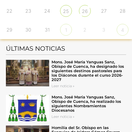
22
23
24
27
28
25
26
29
30
31
2
3
1
4
ÚLTIMAS NOTICIAS
Mons. José María Yanguas Sanz,
Obispo de Cuenca, ha designado los
siguientes destinos pastorales para
los Diáconos durante el curso 2026-
2027
Leer noticia »
Mons. José María Yanguas Sanz,
Obispo de Cuenca, ha realizado los
siguientes Nombramientos
Diocesanos
Leer noticia »
Homilía del Sr. Obispo en las