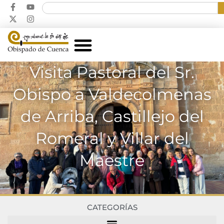
Visita Pastoral del Sr.
Obispo a Valdecolmenas
de Arriba, Castillejo del
Romeral y Villar del
Maestre
CATEGORÍAS