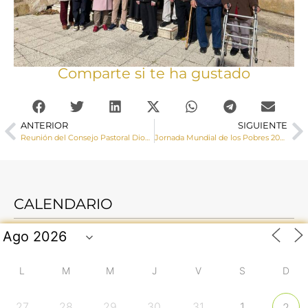
Comparte si te ha gustado
ANTERIOR
SIGUIENTE
Reunión del Consejo Pastoral Diocesano
Jornada Mundial de los Pobres 2025: «Tú, Señor, eres mi esperanza»
CALENDARIO
L
M
M
J
V
S
D
27
28
29
30
31
1
2