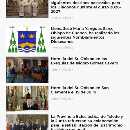
siguientes destinos pastorales para
los Diáconos durante el curso 2026-
2027
Leer noticia »
Mons. José María Yanguas Sanz,
Obispo de Cuenca, ha realizado los
siguientes Nombramientos
Diocesanos
Leer noticia »
Homilía del Sr. Obispo en las
Exequias de Isidoro Gómez Cavero
Leer noticia »
Homilía del Sr. Obispo en San
Clemente el 19 de Julio
Leer noticia »
La Provincia Eclesiástica de Toledo y
la Junta refuerzan su colaboración
para la rehabilitación del patrimonio
histórico regional