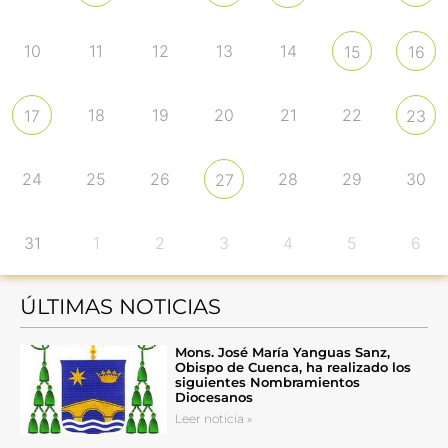
10
11
12
13
14
15
16
18
19
20
21
22
17
23
24
25
26
28
29
30
27
31
1
2
3
4
5
6
ÚLTIMAS NOTICIAS
Mons. José María Yanguas Sanz,
Obispo de Cuenca, ha realizado los
siguientes Nombramientos
Diocesanos
Leer noticia »