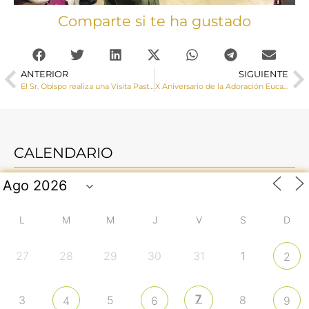
Comparte si te ha gustado
ANTERIOR
SIGUIENTE
El Sr. Obispo realiza una Visita Pastoral a Cañaveruelas y Alcohujate
X Aniversario de la Adoración Eucarística Perpetua en Cuenca
CALENDARIO
L
M
M
J
V
S
D
27
28
29
30
31
1
2
7
3
5
8
4
6
9