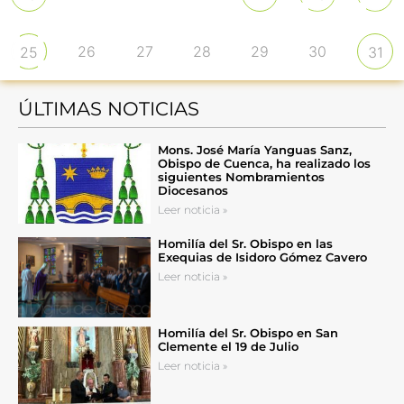
26
27
28
29
30
25
31
ÚLTIMAS NOTICIAS
Mons. José María Yanguas Sanz,
Obispo de Cuenca, ha realizado los
siguientes Nombramientos
Diocesanos
Leer noticia »
Homilía del Sr. Obispo en las
Exequias de Isidoro Gómez Cavero
Leer noticia »
Homilía del Sr. Obispo en San
Clemente el 19 de Julio
Leer noticia »