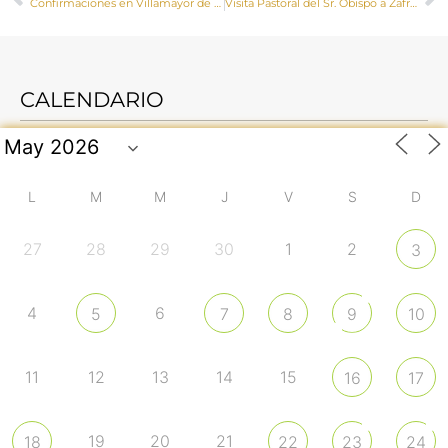
Confirmaciones en Villamayor de Santiago y Horcajo de Santiago
Visita Pastoral del Sr. Obispo a Zafrilla y Tejadillos
CALENDARIO
L
M
M
J
V
S
D
27
28
29
30
1
2
3
4
6
5
7
8
9
10
11
12
13
14
15
16
17
19
20
21
18
22
23
24