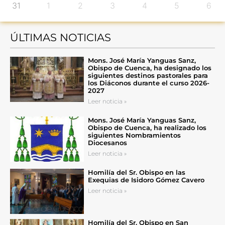
31
1
2
3
4
5
6
ÚLTIMAS NOTICIAS
Mons. José María Yanguas Sanz,
Obispo de Cuenca, ha designado los
siguientes destinos pastorales para
los Diáconos durante el curso 2026-
2027
Leer noticia »
Mons. José María Yanguas Sanz,
Obispo de Cuenca, ha realizado los
siguientes Nombramientos
Diocesanos
Leer noticia »
Homilía del Sr. Obispo en las
Exequias de Isidoro Gómez Cavero
Leer noticia »
Homilía del Sr. Obispo en San