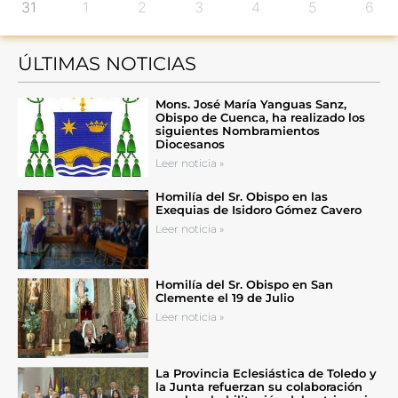
31
1
2
3
4
5
6
ÚLTIMAS NOTICIAS
Mons. José María Yanguas Sanz,
Obispo de Cuenca, ha realizado los
siguientes Nombramientos
Diocesanos
Leer noticia »
Homilía del Sr. Obispo en las
Exequias de Isidoro Gómez Cavero
Leer noticia »
Homilía del Sr. Obispo en San
Clemente el 19 de Julio
Leer noticia »
La Provincia Eclesiástica de Toledo y
la Junta refuerzan su colaboración