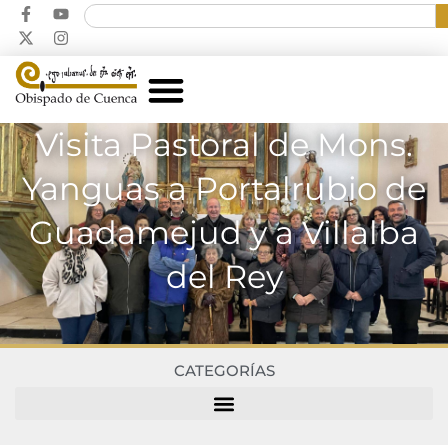
Visita Pastoral de Mons.
Yanguas a Portalrubio de
Guadamejud y a Villalba
del Rey
CATEGORÍAS