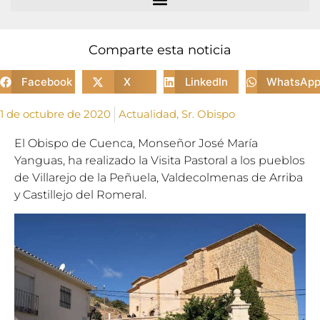
Comparte esta noticia
Facebook
X
LinkedIn
WhatsAp
1 de octubre de 2020
Actualidad
,
Sr. Obispo
El Obispo de Cuenca, Monseñor José
Mar
ía
Yanguas, ha realizado la Visita Pastoral a los pueblos
de Villarejo de la Peñuela, Valdecolmenas de Arriba
y Castillejo del Romeral.