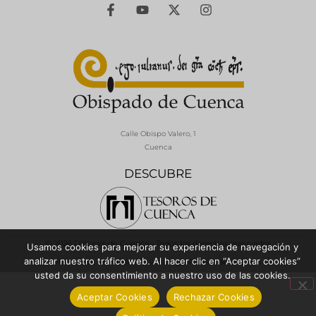
Calle Obispo Valero, 1
Cuenca
DESCUBRE
© 2026 Diócesis de Cuenca - Todos los derechos reservados
Usamos cookies para mejorar su experiencia de navegación y
analizar nuestro tráfico web. Al hacer clic en “Aceptar cookies”
Política de Privacidad / Aviso Legal
Política de Cookies
usted da su consentimiento a nuestro uso de las cookies.
Aceptar Cookies
Rechazar Cookies