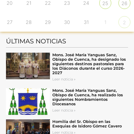
20
21
22
23
24
25
26
27
28
29
30
31
1
2
ÚLTIMAS NOTICIAS
Mons. José María Yanguas Sanz,
Obispo de Cuenca, ha designado los
siguientes destinos pastorales para
los Diáconos durante el curso 2026-
2027
Leer noticia »
Mons. José María Yanguas Sanz,
Obispo de Cuenca, ha realizado los
siguientes Nombramientos
Diocesanos
Leer noticia »
Homilía del Sr. Obispo en las
Exequias de Isidoro Gómez Cavero
Leer noticia »