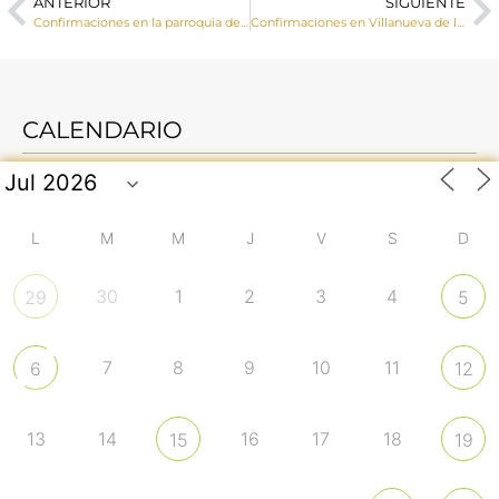
ANTERIOR
SIGUIENTE
Confirmaciones en la parroquia de La Paz (Cuenca)
Confirmaciones en Villanueva de la Jara
CALENDARIO
L
M
M
J
V
S
D
30
1
2
3
4
29
5
7
8
9
10
11
6
12
13
14
16
17
18
15
19