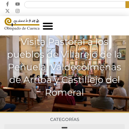
Visita Pastoral a los
pueblos de Villarejo de la
Peñuela, Valdecolmenas
de Arriba y Castillejo del
Romeral
CATEGORÍAS