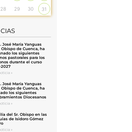
28
29
30
31
ICIAS
. José María Yanguas
, Obispo de Cuenca, ha
nado los siguientes
nos pastorales para los
nos durante el curso
-2027
oticia »
. José María Yanguas
, Obispo de Cuenca, ha
zado los siguientes
ramientos Diocesanos
oticia »
ía del Sr. Obispo en las
uias de Isidoro Gómez
ro
oticia »