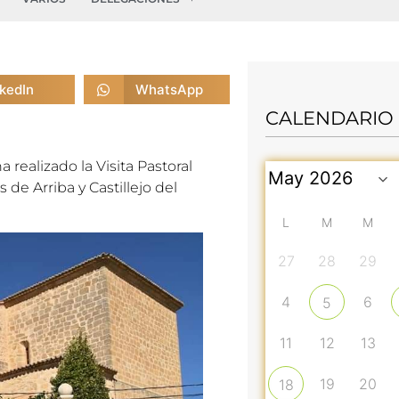
nkedIn
WhatsApp
CALENDARIO
a realizado la Visita Pastoral
 de Arriba y Castillejo del
L
M
M
27
28
29
4
6
5
11
12
13
19
20
18