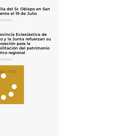
ía del Sr. Obispo en San
nte el 19 de Julio
oticia »
ovincia Eclesiástica de
o y la Junta refuerzan su
oración para la
ilitación del patrimonio
rico regional
oticia »
gar más