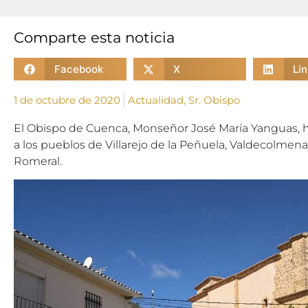
Comparte esta noticia
Facebook
X
Li
1 de octubre de 2020
Actualidad
,
Sr. Obispo
El Obispo de Cuenca, Monseñor José
Mar
ía Yanguas, h
a los pueblos de Villarejo de la Peñuela, Valdecolmenas
Romeral.