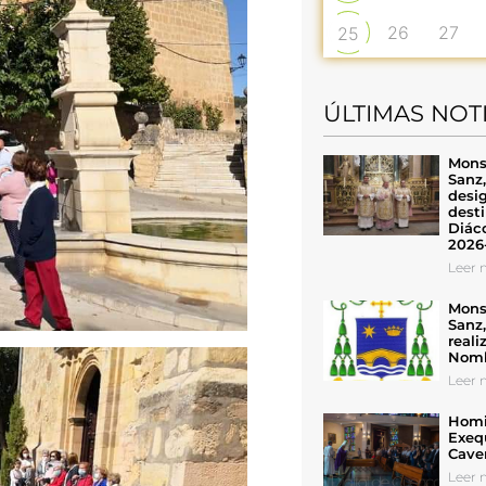
26
27
25
ÚLTIMAS NOT
Mons
Sanz
desig
desti
Diáco
2026
Leer n
Mons
Sanz
reali
Nomb
Leer n
Homil
Exeq
Cave
Leer n