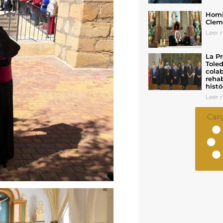
Homil
Cleme
Leer n
La Pr
Toled
colab
rehab
histó
Leer n
Car