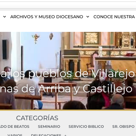
S
ARCHIVOS Y MUSEO DIOCESANO
CONOCE NUESTRA 
 a los pueblos de Villarej
as de Arriba y Castillejo
CATEGORÍAS
ADO DE BEATOS
SEMINARIO
SERVICIO BIBLICO
SR. OBISPO
VARIOS
DELEGACIONES