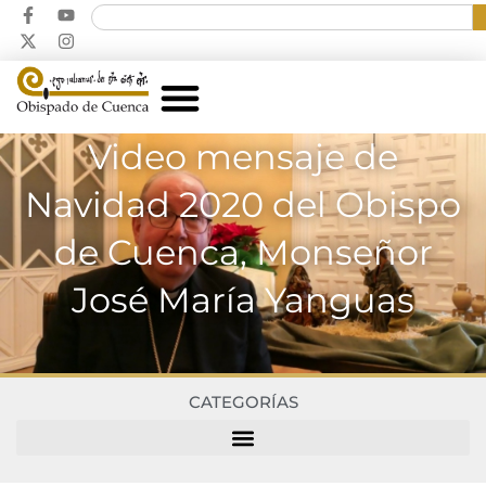
Video mensaje de
Navidad 2020 del Obispo
de Cuenca, Monseñor
José María Yanguas
CATEGORÍAS