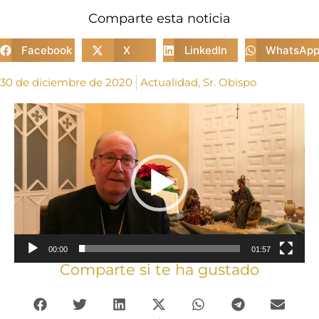
Comparte esta noticia
Facebook
X
LinkedIn
WhatsAp
30 de diciembre de 2020
Actualidad
,
Sr. Obispo
Reproductor
de
vídeo
00:00
01:57
Comparte si te ha gustado