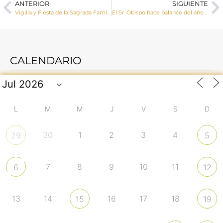
ANTERIOR
SIGUIENTE
Vigilia y Fiesta de la Sagrada Familia
El Sr. Obispo hace balance del año que termina y desea un ¡Feliz Año Nuevo! a todos los diocesanos
CALENDARIO
L
M
M
J
V
S
D
30
1
2
3
4
29
5
7
8
9
10
11
6
12
13
14
16
17
18
15
19