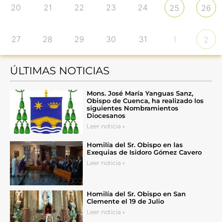
20
21
22
23
24
25
26
27
28
29
30
31
1
2
ÚLTIMAS NOTICIAS
Mons. José María Yanguas Sanz,
Obispo de Cuenca, ha realizado los
siguientes Nombramientos
Diocesanos
Leer noticia »
Homilía del Sr. Obispo en las
Exequias de Isidoro Gómez Cavero
Leer noticia »
Homilía del Sr. Obispo en San
Clemente el 19 de Julio
Leer noticia »