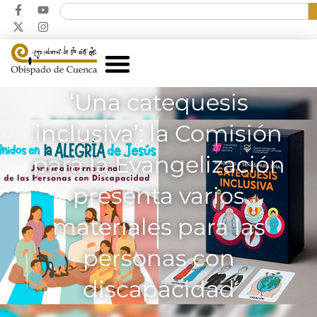
‘Una catequesis
inclusiva’: la Comisión
para la Evangelización
presenta varios
materiales para las
personas con
discapacidad