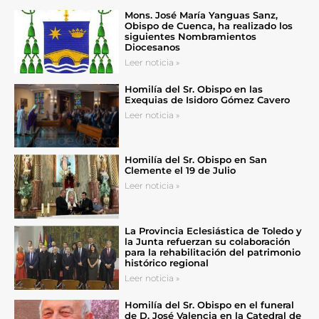
Mons. José María Yanguas Sanz,
Obispo de Cuenca, ha realizado los
siguientes Nombramientos
Diocesanos
Leer noticia »
Homilía del Sr. Obispo en las
Exequias de Isidoro Gómez Cavero
Leer noticia »
Homilía del Sr. Obispo en San
Clemente el 19 de Julio
Leer noticia »
La Provincia Eclesiástica de Toledo y
la Junta refuerzan su colaboración
para la rehabilitación del patrimonio
histórico regional
Leer noticia »
Homilía del Sr. Obispo en el funeral
de D. José Valencia en la Catedral de