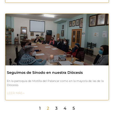
Seguimos de Sínodo en nuestra Diócesis
En la parroquia de Motilla del Palancar como en la mayoría de las de la
Diócesis
LEER MÁS »
1
2
3
4
5