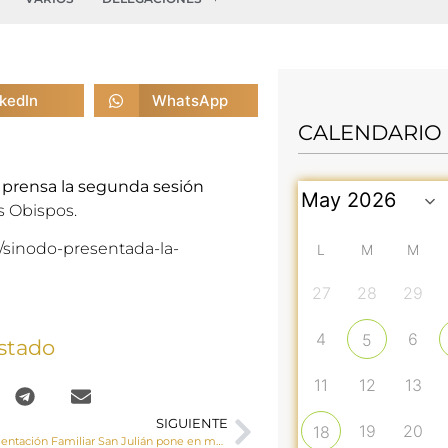
nkedIn
WhatsApp
CALENDARIO
 prensa la segunda sesión
s Obispos.
/sinodo-presentada-la-
L
M
M
27
28
29
4
6
5
stado
11
12
13
SIGUIENTE
19
20
18
El Centro de Orientación Familiar San Julián pone en marcha el itinerario formativo EDUCANDO PARA EL AMOR