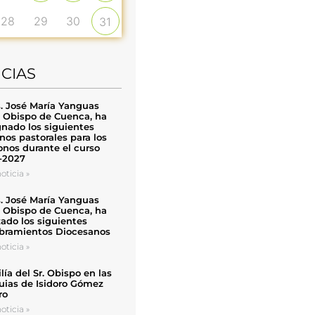
28
29
30
31
ICIAS
. José María Yanguas
, Obispo de Cuenca, ha
nado los siguientes
nos pastorales para los
nos durante el curso
-2027
oticia »
. José María Yanguas
, Obispo de Cuenca, ha
zado los siguientes
ramientos Diocesanos
oticia »
ía del Sr. Obispo en las
uias de Isidoro Gómez
ro
oticia »