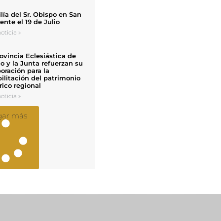
ía del Sr. Obispo en San
nte el 19 de Julio
oticia »
ovincia Eclesiástica de
o y la Junta refuerzan su
oración para la
ilitación del patrimonio
rico regional
oticia »
gar más