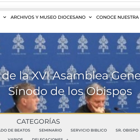
S
ARCHIVOS Y MUSEO DIOCESANO
CONOCE NUESTRA 
de la XVI Asamblea Gener
Sínodo de los Obispos
CATEGORÍAS
ADO DE BEATOS
SEMINARIO
SERVICIO BIBLICO
SR. OBISPO
VARIOS
DELEGACIONES