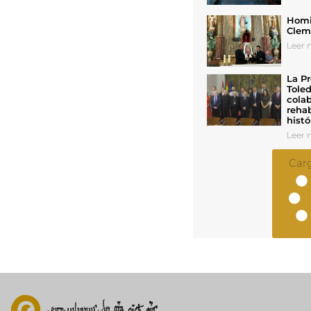
Homil
Cleme
Leer n
La Pr
Toled
colab
rehab
histó
Leer n
Car