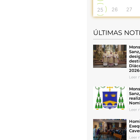
26
27
25
ÚLTIMAS NOT
Mons
Sanz
desig
desti
Diáco
2026
Leer n
Mons
Sanz
reali
Nomb
Leer n
Homil
Exeq
Cave
Leer n