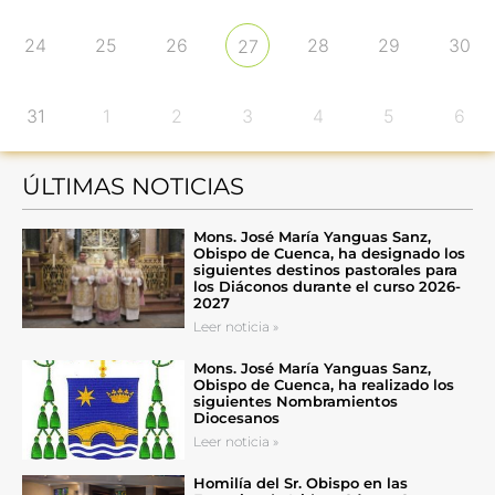
24
25
26
28
29
30
27
31
1
2
3
4
5
6
ÚLTIMAS NOTICIAS
Mons. José María Yanguas Sanz,
Obispo de Cuenca, ha designado los
siguientes destinos pastorales para
los Diáconos durante el curso 2026-
2027
Leer noticia »
Mons. José María Yanguas Sanz,
Obispo de Cuenca, ha realizado los
siguientes Nombramientos
Diocesanos
Leer noticia »
Homilía del Sr. Obispo en las