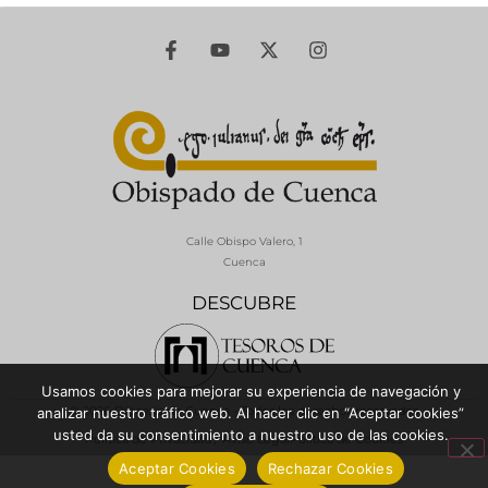
Calle Obispo Valero, 1
Cuenca
DESCUBRE
Usamos cookies para mejorar su experiencia de navegación y
© 2026 Diócesis de Cuenca - Todos los derechos reservados
analizar nuestro tráfico web. Al hacer clic en “Aceptar cookies”
usted da su consentimiento a nuestro uso de las cookies.
Política de Privacidad / Aviso Legal
Política de Cookies
Aceptar Cookies
Rechazar Cookies