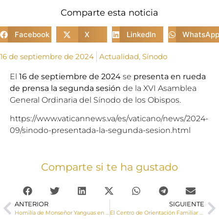
Comparte esta noticia
Facebook
X
LinkedIn
WhatsAp
16 de septiembre de 2024
Actualidad
,
Sínodo
El
16 de septiembre de 2024
se
presenta en rueda
de prensa la segunda sesión
de la XVI Asamblea
General Ordinaria del Sínodo de los Obispos.
https://www.vaticannews.va/es/vaticano/news/2024-
09/sinodo-presentada-la-segunda-sesion.html
Comparte si te ha gustado
ANTERIOR
SIGUIENTE
Homilía de Monseñor Yanguas en la Fiesta de los Dolores de la Virgen en la Eucaristía de la Catedral
El Centro de Orientación Familiar San Julián pone en marcha el itinerario formativo EDUCANDO PARA EL AMOR