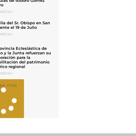
uias de Isidoro Gómez
ro
oticia »
ía del Sr. Obispo en San
nte el 19 de Julio
oticia »
ovincia Eclesiástica de
o y la Junta refuerzan su
oración para la
ilitación del patrimonio
rico regional
oticia »
gar más