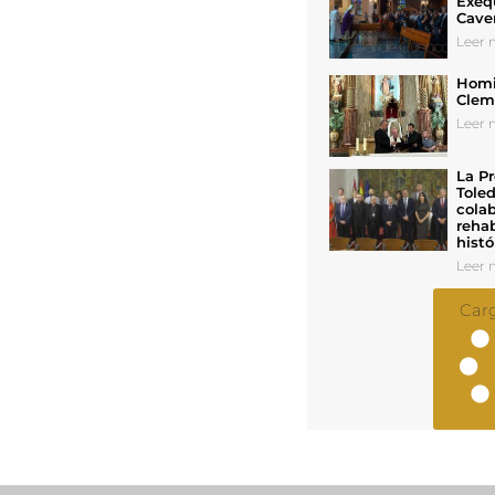
Exeq
Cave
Leer n
Homil
Cleme
Leer n
La Pr
Toled
colab
rehab
histó
Leer n
Car