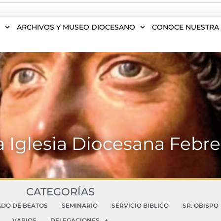
S
ARCHIVOS Y MUSEO DIOCESANO
CONOCE NUESTRA 
a Iglesia Diocesana Febre
CATEGORÍAS
ADO DE BEATOS
SEMINARIO
SERVICIO BIBLICO
SR. OBISPO
VARIOS
DELEGACIONES