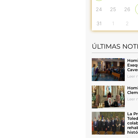
24
25
26
31
1
2
ÚLTIMAS NOT
Homil
Exeq
Cave
Leer n
Homil
Cleme
Leer n
La Pr
Toled
colab
rehab
histó