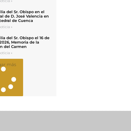
oticia »
ía del Sr. Obispo en el
al de D. José Valencia en
tedral de Cuenca
oticia »
ía del Sr. Obispo el 16 de
 2026, Memoria de la
en del Carmen
oticia »
gar más