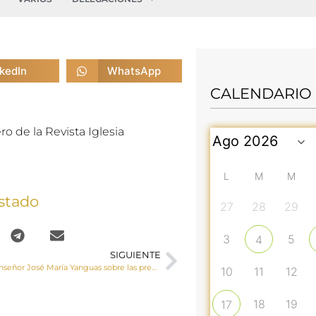
nkedIn
WhatsApp
CALENDARIO
 de la Revista Iglesia
L
M
M
stado
27
28
29
3
5
4
SIGUIENTE
Entrevista a Monseñor José María Yanguas sobre las preguntas y la situación que nos está haciendo vivir la pandemia
10
11
12
18
19
17