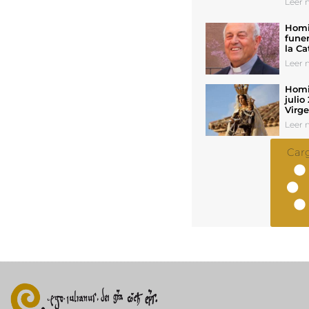
Leer n
Homil
funer
la Ca
Leer n
Homil
julio
Virg
Leer n
Car