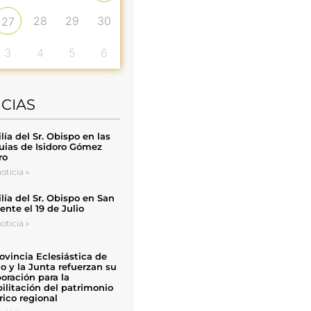
28
29
30
27
3
4
5
6
ICIAS
ía del Sr. Obispo en las
uias de Isidoro Gómez
ro
oticia »
ía del Sr. Obispo en San
nte el 19 de Julio
oticia »
ovincia Eclesiástica de
o y la Junta refuerzan su
oración para la
ilitación del patrimonio
rico regional