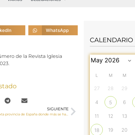
nkedIn
WhatsApp
CALENDARIO
mero de la Revista Iglesia
023.
L
M
M
stado
27
28
29
4
6
5
SIGUIENTE
Cuenca es la sexta provincia de España donde más se ha incrementado el número de declaraciones de la Renta a favor de la Iglesia
11
12
13
19
20
18