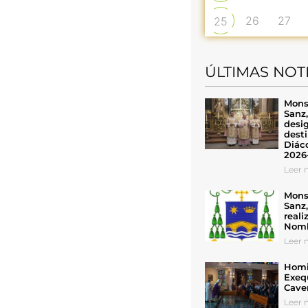
26
27
25
ÚLTIMAS NOT
Mons
Sanz
desig
desti
Diáco
2026
Leer n
Mons
Sanz
reali
Nomb
Leer n
Homil
Exeq
Cave
Leer n