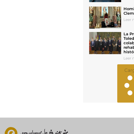
Homil
Cleme
Leer n
La Pr
Toled
colab
rehab
histó
Leer n
Car