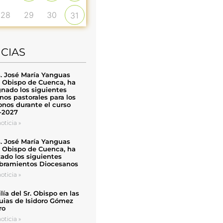
28
29
30
31
ICIAS
. José María Yanguas
, Obispo de Cuenca, ha
nado los siguientes
nos pastorales para los
nos durante el curso
-2027
oticia »
. José María Yanguas
, Obispo de Cuenca, ha
zado los siguientes
ramientos Diocesanos
oticia »
ía del Sr. Obispo en las
uias de Isidoro Gómez
ro
oticia »