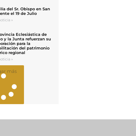
ía del Sr. Obispo en San
nte el 19 de Julio
oticia »
ovincia Eclesiástica de
o y la Junta refuerzan su
oración para la
ilitación del patrimonio
rico regional
oticia »
gar más