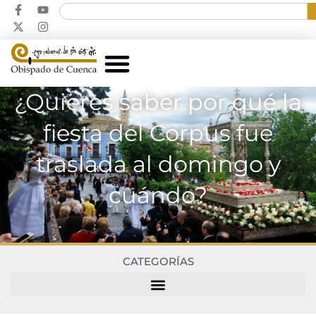
¿Quieres saber por qué la
fiesta del Corpus fue
traslada al domingo y
cuándo?
CATEGORÍAS