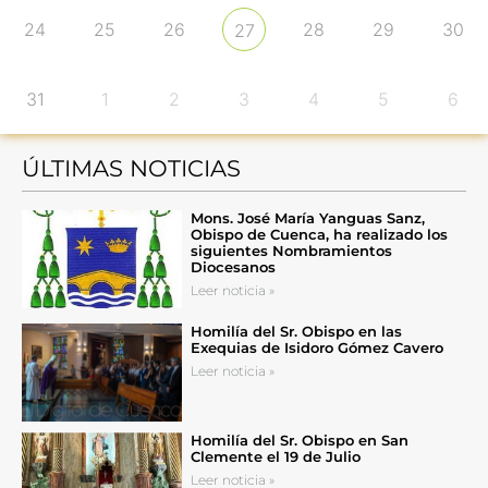
24
25
26
28
29
30
27
31
1
2
3
4
5
6
ÚLTIMAS NOTICIAS
Mons. José María Yanguas Sanz,
Obispo de Cuenca, ha realizado los
siguientes Nombramientos
Diocesanos
Leer noticia »
Homilía del Sr. Obispo en las
Exequias de Isidoro Gómez Cavero
Leer noticia »
Homilía del Sr. Obispo en San
Clemente el 19 de Julio
Leer noticia »