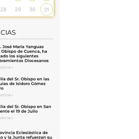
28
29
30
31
ICIAS
. José María Yanguas
, Obispo de Cuenca, ha
zado los siguientes
ramientos Diocesanos
oticia »
ía del Sr. Obispo en las
uias de Isidoro Gómez
ro
oticia »
ía del Sr. Obispo en San
nte el 19 de Julio
oticia »
ovincia Eclesiástica de
o y la Junta refuerzan su