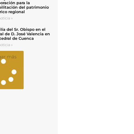
oración para la
ilitación del patrimonio
rico regional
oticia »
ía del Sr. Obispo en el
al de D. José Valencia en
tedral de Cuenca
oticia »
gar más