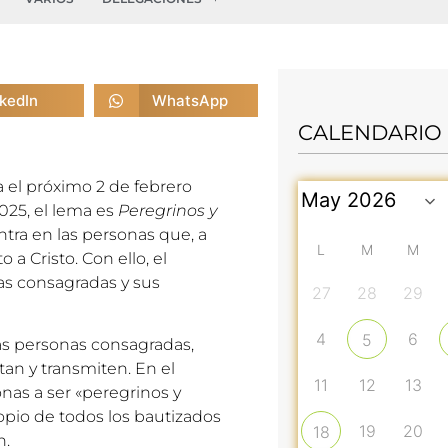
nkedIn
WhatsApp
CALENDARIO
 el próximo 2 de febrero
2025, el lema es
Peregrinos y
ntra en las personas que, a
L
M
M
 a Cristo. Con ello, el
as consagradas y sus
27
28
29
4
6
5
as personas consagradas,
an y transmiten. En el
11
12
13
sonas a ser «peregrinos y
pio de todos los bautizados
19
20
18
n.