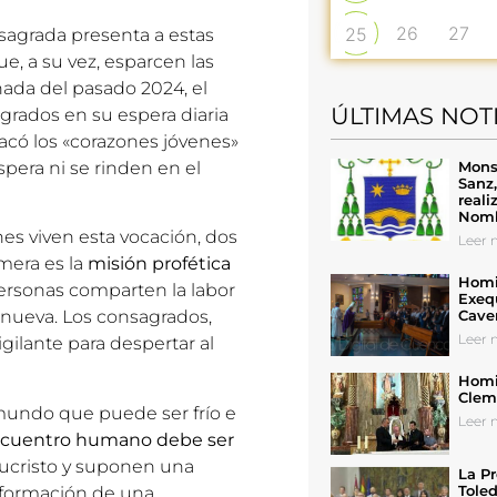
26
27
25
nsagrada
presenta a estas
, a su vez, esparcen las
nada del pasado 2024, el
ÚLTIMAS NOT
grados en su espera diaria
tacó los «corazones jóvenes»
Mons
pera ni se rinden en el
Sanz
reali
Nomb
es viven esta vocación, dos
Leer n
mera es la
misión profética
Homil
personas comparten la labor
Exeq
Cave
 nueva. Los consagrados,
Leer n
gilante para despertar al
Homil
Cleme
mundo que puede ser frío e
Leer n
ncuentro humano debe ser
sucristo y suponen una
La Pr
Toled
 formación de una