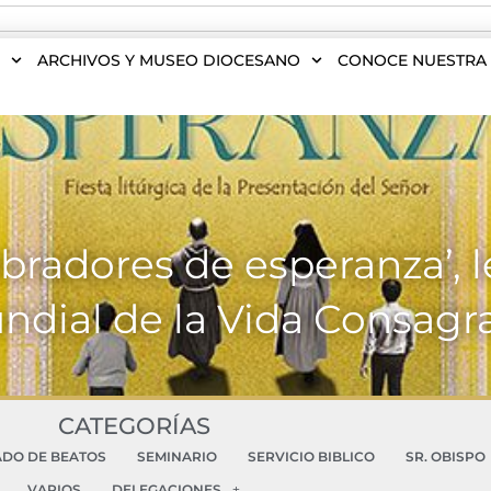
S
ARCHIVOS Y MUSEO DIOCESANO
CONOCE NUESTRA 
bradores de esperanza’, 
ndial de la Vida Consagr
CATEGORÍAS
ADO DE BEATOS
SEMINARIO
SERVICIO BIBLICO
SR. OBISPO
VARIOS
DELEGACIONES