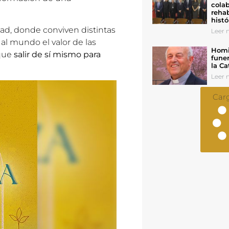
colab
rehab
histó
idad, donde conviven distintas
Leer n
al mundo el valor de las
Homil
 que
salir de sí mismo para
funer
la Ca
Leer n
Car