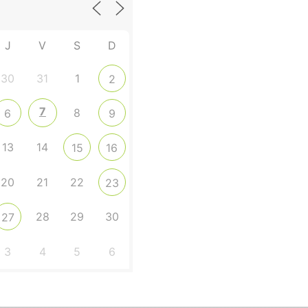
J
V
S
D
30
31
1
2
7
8
6
9
13
14
15
16
20
21
22
23
28
29
30
27
3
4
5
6