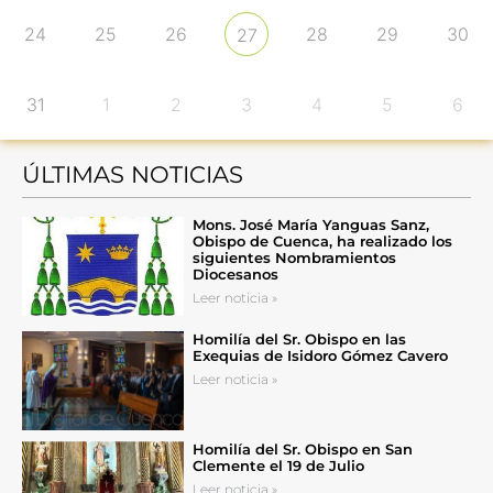
24
25
26
28
29
30
27
31
1
2
3
4
5
6
ÚLTIMAS NOTICIAS
Mons. José María Yanguas Sanz,
Obispo de Cuenca, ha realizado los
siguientes Nombramientos
Diocesanos
Leer noticia »
Homilía del Sr. Obispo en las
Exequias de Isidoro Gómez Cavero
Leer noticia »
Homilía del Sr. Obispo en San
Clemente el 19 de Julio
Leer noticia »