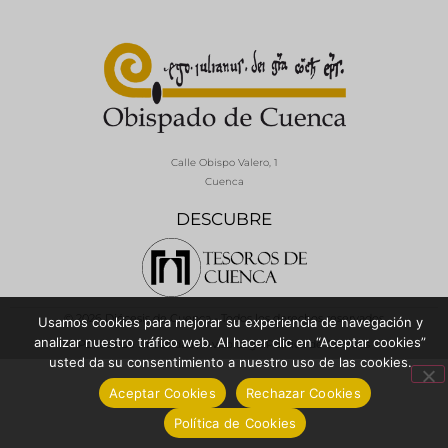
Calle Obispo Valero, 1
Cuenca
DESCUBRE
© 2026 Diócesis de Cuenca - Todos los derechos reservados
Usamos cookies para mejorar su experiencia de navegación y
analizar nuestro tráfico web. Al hacer clic en “Aceptar cookies”
Política de Privacidad / Aviso Legal
Política de Cookies
usted da su consentimiento a nuestro uso de las cookies.
Aceptar Cookies
Rechazar Cookies
Política de Cookies