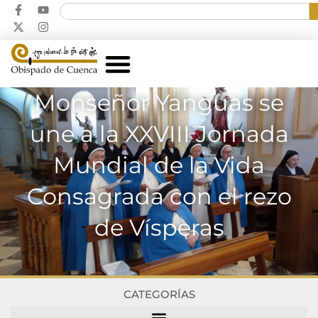
Monseñor Yanguas se
une a la XXVIII Jornada
Mundial de la Vida
Consagrada con el rezo
de Vísperas
CATEGORÍAS