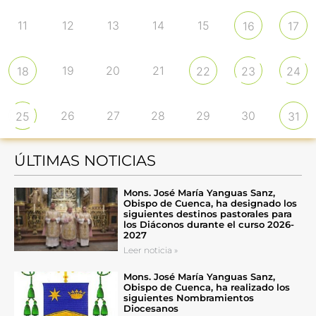
11
12
13
14
15
16
17
19
20
21
18
22
23
24
26
27
28
29
30
25
31
ÚLTIMAS NOTICIAS
Mons. José María Yanguas Sanz,
Obispo de Cuenca, ha designado los
siguientes destinos pastorales para
los Diáconos durante el curso 2026-
2027
Leer noticia »
Mons. José María Yanguas Sanz,
Obispo de Cuenca, ha realizado los
siguientes Nombramientos
Diocesanos