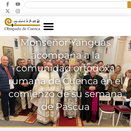
Monseñor Yanguas
acompaña a la
comunidad ortodoxa
rumana de Cuenca en el
comienzo de su semana
de Pascua