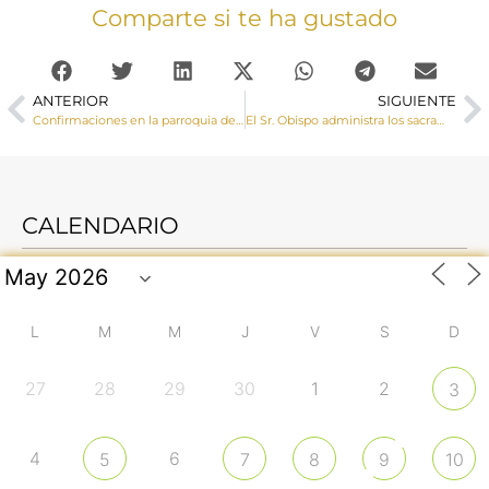
Comparte si te ha gustado
ANTERIOR
SIGUIENTE
Confirmaciones en la parroquia de El Provencio
El Sr. Obispo administra los sacramentos de la Iniciación Cristiana a cuatro jóvenes de la parroquia de Santa Ana
CALENDARIO
L
M
M
J
V
S
D
27
28
29
30
1
2
3
4
6
5
7
8
9
10