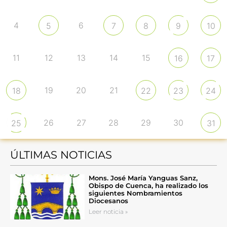
4
6
5
7
8
9
10
11
12
13
14
15
16
17
19
20
21
18
22
23
24
26
27
28
29
30
25
31
ÚLTIMAS NOTICIAS
Mons. José María Yanguas Sanz,
Obispo de Cuenca, ha realizado los
siguientes Nombramientos
Diocesanos
Leer noticia »