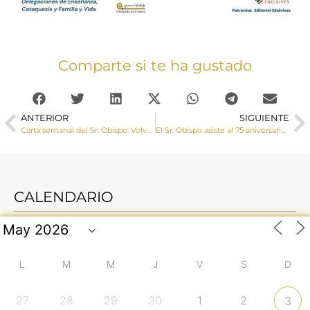
Comparte si te ha gustado
ANTERIOR
SIGUIENTE
Carta semanal del Sr. Obispo: Volver al corazón
El Sr. Obispo asiste al 75 aniversario fundacional de la hermandad de San Cristóbal de Tarancón
CALENDARIO
L
M
M
J
V
S
D
27
28
29
30
1
2
3