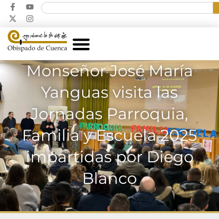
Monseñor José María
Yanguas visita las
Jornadas Parroquia,
Familia y Escuela 2025
impartidas por Diego
Blanco