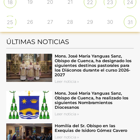
19
20
21
18
22
23
24
26
27
28
29
30
25
31
ÚLTIMAS NOTICIAS
Mons. José María Yanguas Sanz,
Obispo de Cuenca, ha designado los
siguientes destinos pastorales para
los Diáconos durante el curso 2026-
2027
Leer noticia »
Mons. José María Yanguas Sanz,
Obispo de Cuenca, ha realizado los
siguientes Nombramientos
Diocesanos
Leer noticia »
Homilía del Sr. Obispo en las
Exequias de Isidoro Gómez Cavero
Leer noticia »