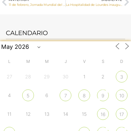
11 de febrero, Jornada Mundial del Enfermo, “La compasión del samaritano: amar llevando el dolor del otro”
La Hospitalidad de Lourdes inaugura su 50 aniversario con una Eucaristía presidida por el Sr. Obispo
CALENDARIO
L
M
M
J
V
S
D
27
28
29
30
1
2
3
4
6
5
7
8
9
10
11
12
13
14
15
16
17