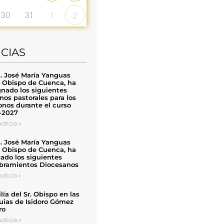
30
31
1
2
ICIAS
. José María Yanguas
, Obispo de Cuenca, ha
nado los siguientes
nos pastorales para los
nos durante el curso
-2027
oticia »
. José María Yanguas
, Obispo de Cuenca, ha
zado los siguientes
ramientos Diocesanos
oticia »
ía del Sr. Obispo en las
uias de Isidoro Gómez
ro
oticia »