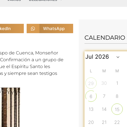
nkedIn
WhatsApp
CALENDARIO
 Obispo de Cuenca, Monseñor
a Confirmación a un grupo de
e el Espíritu Santo les
L
M
M
das y siempre sean testigos
30
1
29
7
8
6
13
14
15
20
21
22