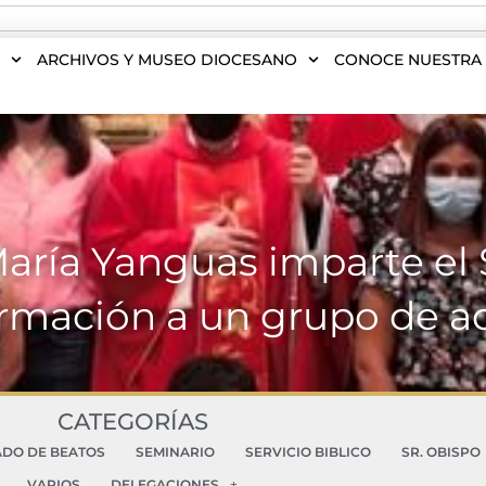
S
ARCHIVOS Y MUSEO DIOCESANO
CONOCE NUESTRA 
aría Yanguas imparte el 
rmación a un grupo de a
CATEGORÍAS
ADO DE BEATOS
SEMINARIO
SERVICIO BIBLICO
SR. OBISPO
VARIOS
DELEGACIONES