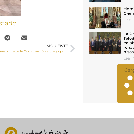
Homil
Cleme
Leer n
stado
La Pr
Toled
colab
SIGUIENTE
rehab
Monseñor Yanguas imparte la Confirmación a un grupo de jóvenes de Minglanilla
histó
Leer n
Car