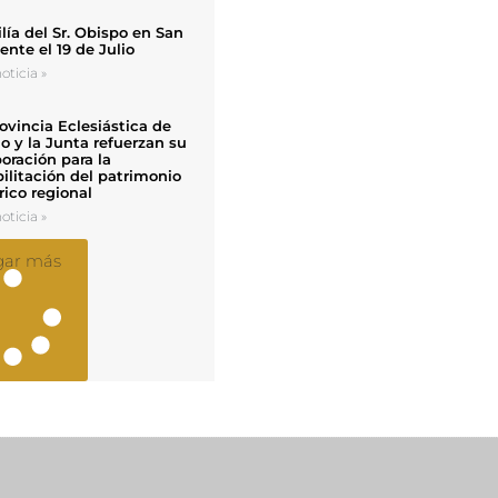
ía del Sr. Obispo en San
nte el 19 de Julio
oticia »
ovincia Eclesiástica de
o y la Junta refuerzan su
oración para la
ilitación del patrimonio
rico regional
oticia »
gar más