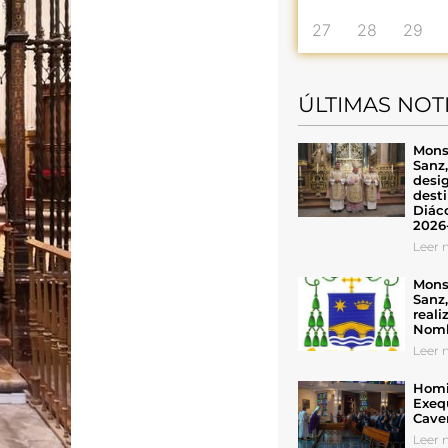
27
28
29
ÚLTIMAS NOT
Mons
Sanz
desig
desti
Diáco
2026
Leer n
Mons
Sanz
reali
Nomb
Leer n
Homil
Exeq
Cave
Leer n