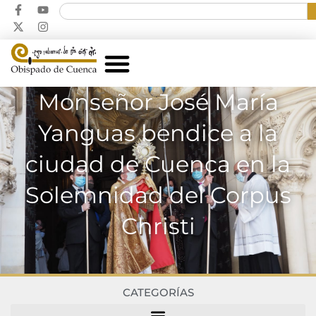
Monseñor José María
Yanguas bendice a la
ciudad de Cuenca en la
Solemnidad del Corpus
Christi
CATEGORÍAS