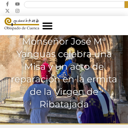
Monseñor José Mª
Yanguas celebra una
Misa y un acto de
reparación en la ermita
de la Virgen de
Ribatajada