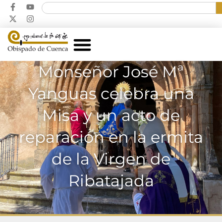
Monseñor José Mª
Yanguas celebra una
Misa y un acto de
reparación en la ermita
de la Virgen de
Ribatajada